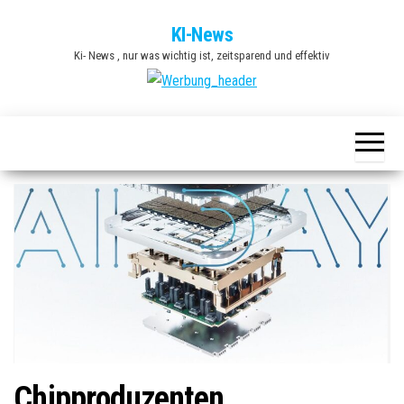
Zum
KI-News
Inhalt
Ki- News , nur was wichtig ist, zeitsparend und effektiv
springen
Chipproduzenten