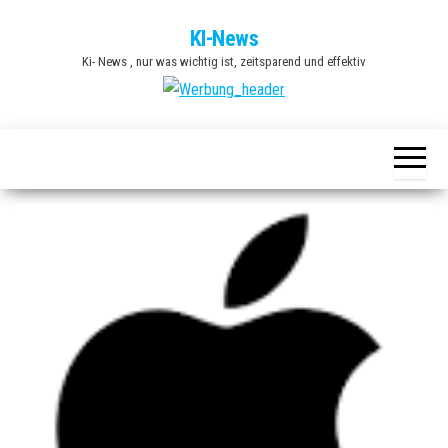
Zum
KI-News
Inhalt
Ki- News , nur was wichtig ist, zeitsparend und effektiv
springen