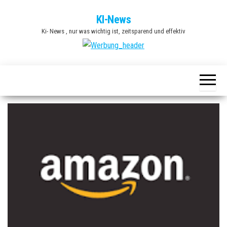
Zum
KI-News
Inhalt
Ki- News , nur was wichtig ist, zeitsparend und effektiv
springen