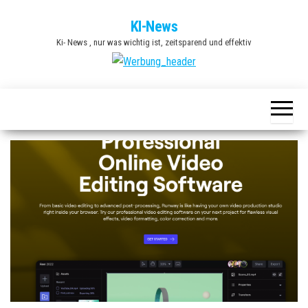
Zum
KI-News
Inhalt
Ki- News , nur was wichtig ist, zeitsparend und effektiv
springen