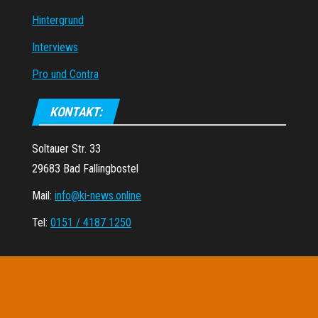
Hintergrund
Interviews
Pro und Contra
KONTAKT:
Soltauer Str. 33
29683 Bad Fallingbostel
Mail:
info@ki-news.online
Tel:
0151 / 4187 1250
Stolz präsentiert von
WordPress
|
Theme:
Envo Magazine