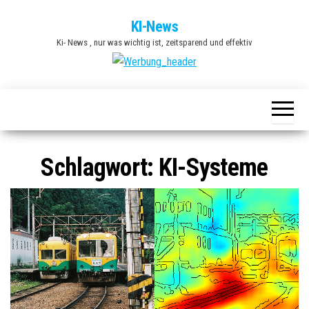
Zum
KI-News
Inhalt
Ki- News , nur was wichtig ist, zeitsparend und effektiv
springen
Schlagwort:
KI-Systeme