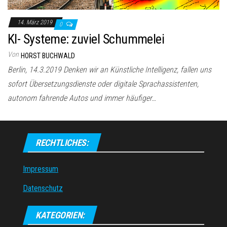
14. März 2019
0
KI- Systeme: zuviel Schummelei
Von
HORST BUCHWALD
Berlin, 14.3.2019 Denken wir an Künstliche Intelligenz, fallen uns
sofort Übersetzungsdienste oder digitale Sprachassistenten,
autonom fahrende Autos und immer häufiger…
RECHTLICHES:
Impressum
Datenschutz
KATEGORIEN: