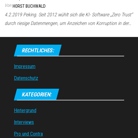
Von
HORST BUCHWALD
4.2.2019 Peking. Seit 2012 wühlt sich die KI- Software „Zero Trust“
durch riesige Datenmengen, um Anzeichen von Korruption in der…
RECHTLICHES:
Impressum
Datenschutz
KATEGORIEN:
Hintergrund
Interviews
Pro und Contra