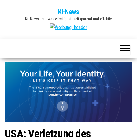
Zum
KI-News
Inhalt
Ki- News , nur was wichtig ist, zeitsparend und effektiv
springen
USA: Verletzung des