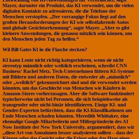
Mayer, darunter ein Produkt, das KI verwendet, um die vielen
digitalen Kontakte zu adressieren, die die Telefone der
Menschen verstopfen. „Der vorrangige Fokus liegt auf den
großen Herausforderungen der KI wie selbstfahrende Autos
und globale Gesichtserkennung“, sagte Mayer. „Aber es gibt
kleinere Anwendungen, die genauso nützlich sein können, um
den Menschen jeden Tag zu helfen.“
Wil Bill Gates KI in die Flasche stecken?
KI kann Leute nicht richtig kategorisieren, wenn sie nicht
stereotyp männlich oder weiblich erscheinen, schreibt CNN
Business‘ Rachel Metz. Tech-Unternehmen füttern KI-Systeme
mit Bildern und anderen Daten, die entweder als „männlich“
oder „weiblich“ gekennzeichnet sind
und
die verwendet werden
könnten, um das Geschlecht von Menschen wie Käufern in
Amazon-Stores vorherzusagen. Aber die Software funktioniert
typischerweise nicht bei Personen, die sich beispielsweise als
transgender oder nicht-binär identifizieren. Einige KI- und
Gender-Experten befürchten, dass die KI-Klassifikationen am
Ende Menschen schaden könnten. Meredith Whittaker, eine
ehemalige Google-Mitarbeiterin und Mitbegründerin des AI
Now Institute der New York University, argumentiert, dass wir
„diese Art von Annahmen besser analysieren sollten – dass der
Körper oder das Gesicht oder die Frisur oder das Haar eines