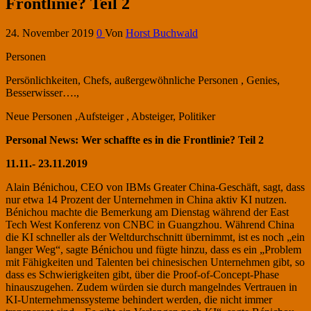
Frontlinie? Teil 2
24. November 2019
0
Von
Horst Buchwald
Personen
Persönlichkeiten, Chefs, außergewöhnliche Personen , Genies,
Besserwisser….,
Neue Personen ,Aufsteiger , Absteiger, Politiker
Personal News:
Wer schaffte es in die Frontlinie?
Teil 2
11.11.- 23.11.2019
Alain Bénichou, CEO von IBMs Greater China-Geschäft, sagt, dass
nur etwa 14 Prozent der Unternehmen in China aktiv KI nutzen.
Bénichou machte die Bemerkung am Dienstag während der East
Tech West Konferenz von CNBC in Guangzhou. Während China
die KI schneller als der Weltdurchschnitt übernimmt, ist es noch „ein
langer Weg“, sagte Bénichou und fügte hinzu, dass es ein „Problem
mit Fähigkeiten und Talenten bei chinesischen Unternehmen gibt, so
dass es Schwierigkeiten gibt, über die Proof-of-Concept-Phase
hinauszugehen. Zudem würden sie durch mangelndes Vertrauen in
KI-Unternehmenssysteme behindert werden, die nicht immer