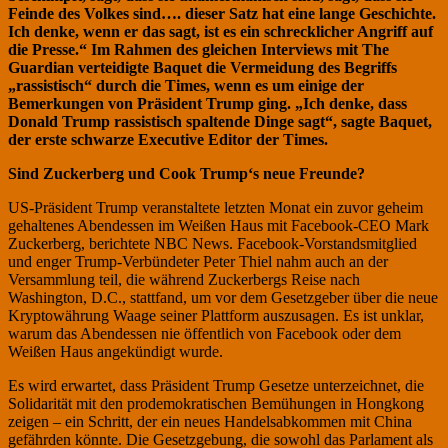
Feinde des Volkes sind…. dieser Satz hat eine lange Geschichte.
Ich denke, wenn er das sagt, ist es ein schrecklicher Angriff auf
die Presse.“ Im Rahmen des gleichen Interviews mit The
Guardian verteidigte Baquet die Vermeidung des Begriffs
„rassistisch“ durch die Times, wenn es um einige der
Bemerkungen von Präsident Trump ging. „Ich denke, dass
Donald Trump rassistisch spaltende Dinge sagt“, sagte Baquet,
der erste schwarze Executive Editor der Times.
Sind Zuckerberg und Cook Trump‘s neue Freunde?
US-
Präsident Trump veranstaltete letzten Monat ein zuvor geheim
gehaltenes Abendessen im Weißen Haus mit Facebook-CEO Mark
Zuckerberg, berichtete NBC News. Facebook-Vorstandsmitglied
und enger Trump-Verbündeter Peter Thiel nahm auch an der
Versammlung teil, die während Zuckerbergs Reise nach
Washington, D.C., stattfand, um vor dem Gesetzgeber über die neue
Kryptowährung Waage seiner Plattform auszusagen. Es ist unklar,
warum das Abendessen nie öffentlich von Facebook oder dem
Weißen Haus angekündigt wurde.
Es wird erwartet, dass Präsident Trump Gesetze unterzeichnet, die
Solidarität mit den prodemokratischen Bemühungen in Hongkong
zeigen – ein Schritt, der ein neues Handelsabkommen mit China
gefährden könnte. Die Gesetzgebung, die sowohl das Parlament als