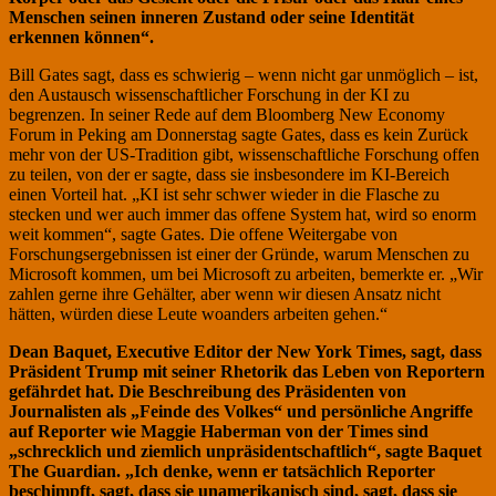
Menschen seinen inneren Zustand oder seine Identität
erkennen können“.
Bill Gates sagt, dass es schwierig – wenn nicht gar unmöglich – ist,
den Austausch wissenschaftlicher Forschung in der KI zu
begrenzen. In seiner Rede auf dem Bloomberg New Economy
Forum in Peking am Donnerstag sagte Gates, dass es kein Zurück
mehr von der US-Tradition gibt, wissenschaftliche Forschung offen
zu teilen, von der er sagte, dass sie insbesondere im KI-Bereich
einen Vorteil hat. „KI ist sehr schwer wieder in die Flasche zu
stecken und wer auch immer das offene System hat, wird so enorm
weit kommen“, sagte Gates. Die offene Weitergabe von
Forschungsergebnissen ist einer der Gründe, warum Menschen zu
Microsoft kommen, um bei Microsoft zu arbeiten, bemerkte er. „Wir
zahlen gerne ihre Gehälter, aber wenn wir diesen Ansatz nicht
hätten, würden diese Leute woanders arbeiten gehen.“
Dean Baquet, Executive Editor der New York Times, sagt, dass
Präsident Trump mit seiner Rhetorik das Leben von Reportern
gefährdet hat. Die Beschreibung des Präsidenten von
Journalisten als „Feinde des Volkes“ und persönliche Angriffe
auf Reporter wie Maggie Haberman
von
der Times sind
„schrecklich und ziemlich unpräsidentschaftlich“, sagte Baquet
The Guardian.
„Ich denke, wenn er tatsächlich Reporter
beschimpft, sagt, dass sie unamerikanisch sind, sagt, dass sie