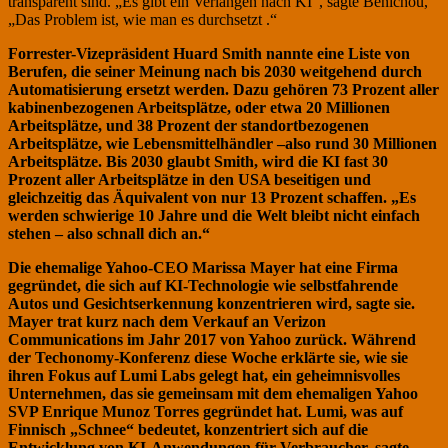
transparent sind. „Es gibt ein Verlangen nach KI“, sagte Bénichou,
„Das Problem ist, wie man es durchsetzt .“
Forrester-Vizepräsident Huard Smith
nannte
eine Liste von
Berufen, die seiner Meinung nach bis 2030 weitgehend durch
Automatisierung ersetzt werden. Dazu gehören 73 Prozent aller
kabinenbezogenen Arbeitsplätze, oder etwa 20 Millionen
Arbeitsplätze, und 38 Prozent der standortbezogenen
Arbeitsplätze, wie Lebensmittelhändler –
also rund
30 Millionen
Arbeitsplätze. Bis 2030 glaubt Smith,
wird
die KI fast 30
Prozent aller Arbeitsplätze in den USA beseitigen und
gleichzeitig das Äquivalent von nur 13 Prozent schaffen. „Es
werden schwierige 10 Jahre und die Welt
bleibt
nicht einfach
stehen –
also schnall dich an.“
Die ehemalige Yahoo-CEO Marissa Mayer hat eine Firma
gegründet, die sich auf KI-Technologie wie selbstfahrende
Autos und Gesichtserkennung konzentrieren wird, sagte sie.
Mayer trat kurz nach dem Verkauf an Verizon
Communications im Jahr 2017 von Yahoo zurück. Während
der Techonomy-Konferenz diese Woche erklärte sie, wie sie
ihren Fokus auf Lumi Labs gelegt hat, ein geheimnisvolles
Unternehmen, das sie gemeinsam mit dem ehemaligen Yahoo
SVP Enrique Munoz Torres gegründet hat. Lumi, was auf
Finnisch „Schnee“ bedeutet, konzentriert sich auf die
Entwicklung von KI-Anwendungen für Verbraucher, sagte