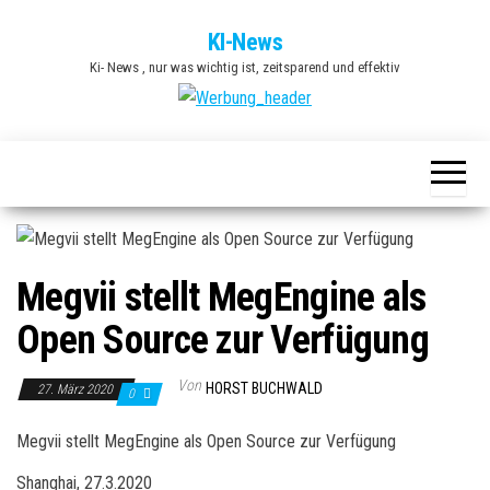
Zum
KI-News
Inhalt
Ki- News , nur was wichtig ist, zeitsparend und effektiv
springen
Megvii stellt MegEngine als
Open Source zur Verfügung
Von
HORST BUCHWALD
27. März 2020
0
Megvii stellt MegEngine als Open Source zur Verfügung
Shanghai, 27.3.2020