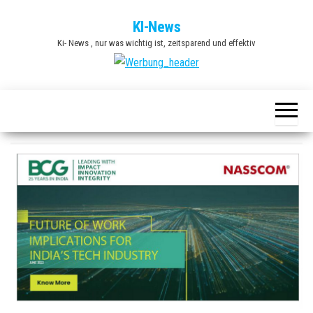
Zum
KI-News
Inhalt
Ki- News , nur was wichtig ist, zeitsparend und effektiv
springen