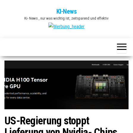
Zum
KI-News
Inhalt
Ki- News , nur was wichtig ist, zeitsparend und effektiv
springen
US-Regierung stoppt
Lieferung von Nvidia- Chips