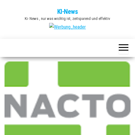
Zum
KI-News
Inhalt
Ki- News , nur was wichtig ist, zeitsparend und effektiv
springen