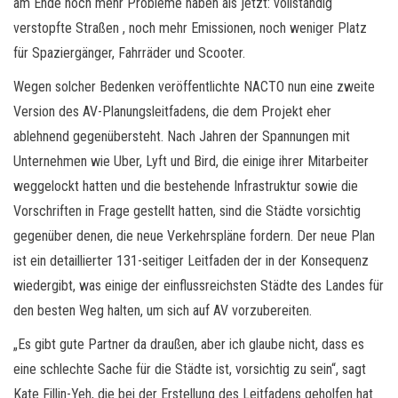
am Ende noch mehr Probleme haben als jetzt: vollständig
verstopfte Straßen , noch mehr Emissionen, noch weniger Platz
für Spaziergänger, Fahrräder und Scooter.
Wegen solcher Bedenken veröffentlichte NACTO nun eine zweite
Version des AV-Planungsleitfadens, die dem Projekt eher
ablehnend gegenübersteht. Nach Jahren der Spannungen mit
Unternehmen wie Uber, Lyft und Bird, die einige ihrer Mitarbeiter
weggelockt hatten und die bestehende Infrastruktur sowie die
Vorschriften in Frage gestellt hatten, sind die Städte vorsichtig
gegenüber denen, die neue Verkehrspläne fordern. Der neue Plan
ist ein detaillierter 131-seitiger Leitfaden der in der Konsequenz
wiedergibt, was einige der einflussreichsten Städte des Landes für
den besten Weg halten, um sich auf AV vorzubereiten.
„Es gibt gute Partner da draußen, aber ich glaube nicht, dass es
eine schlechte Sache für die Städte ist, vorsichtig zu sein“, sagt
Kate Fillin-Yeh, die bei der Erstellung des Leitfadens geholfen hat