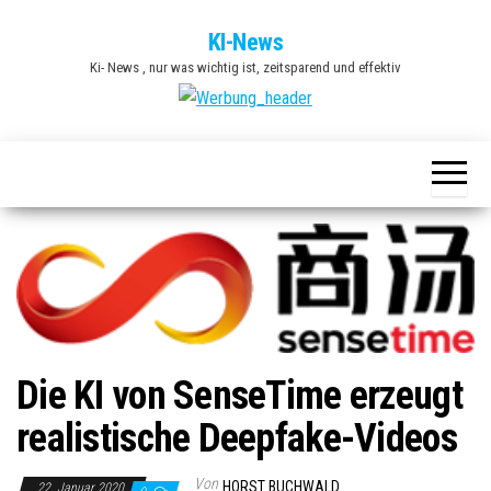
Zum
KI-News
Inhalt
Ki- News , nur was wichtig ist, zeitsparend und effektiv
springen
Die KI von SenseTime erzeugt
realistische Deepfake-Videos
Von
HORST BUCHWALD
22. Januar 2020