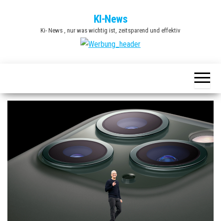
Zum
KI-News
Inhalt
Ki- News , nur was wichtig ist, zeitsparend und effektiv
springen