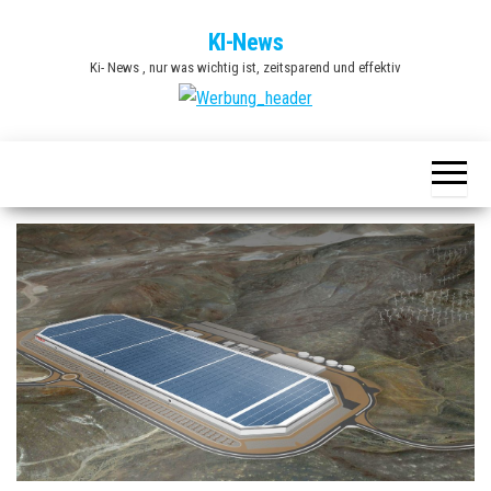
Zum
KI-News
Inhalt
Ki- News , nur was wichtig ist, zeitsparend und effektiv
springen