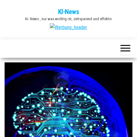
Zum
KI-News
Inhalt
Ki- News , nur was wichtig ist, zeitsparend und effektiv
springen