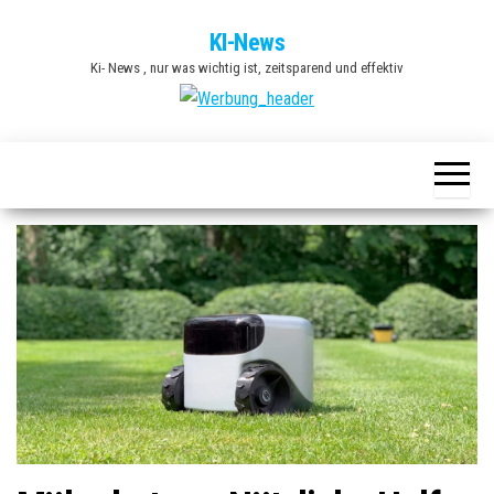
Zum
KI-News
Inhalt
Ki- News , nur was wichtig ist, zeitsparend und effektiv
springen