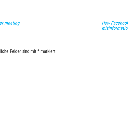
der meeting
How Facebook’s
misinformatio
liche Felder sind mit
*
markiert