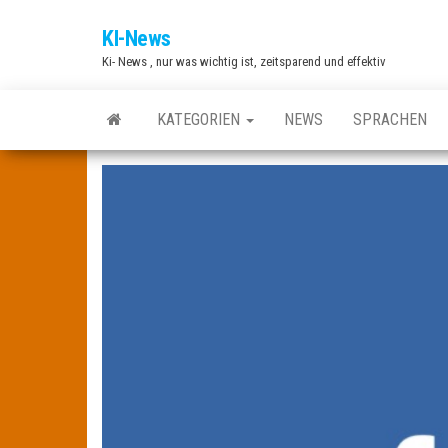
Zum
KI-News
Inhalt
Ki- News , nur was wichtig ist, zeitsparend und effektiv
springen
KATEGORIEN
NEWS
SPRACHEN