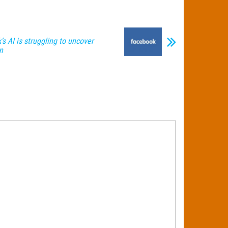
 AI is struggling to uncover
n