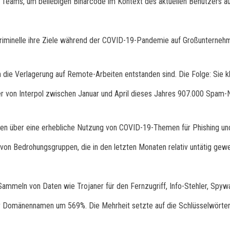
Teams, um beliebigen Binärcode im Kontext des aktuellen Benutzers au
kriminelle ihre Ziele während der COVID-19-Pandemie auf Großunternehme
h die Verlagerung auf Remote-Arbeiten entstanden sind. Die Folge: Sie 
ner von Interpol zwischen Januar und April dieses Jahres 907.000 Spam-
eten über eine erhebliche Nutzung von COVID-19-Themen für Phishing und
 von Bedrohungsgruppen, die in den letzten Monaten relativ untätig gew
Sammeln von Daten wie Trojaner für den Fernzugriff, Info-Stehler, Spyw
er Domänennamen um 569%. Die Mehrheit setzte auf die Schlüsselwörter