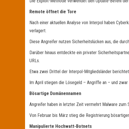
Die Exploit-Methode verwendet den Update-Befehl der 
Remote öffnet die Tore
Nach einer aktuellen Analyse von Interpol haben Cyber
verlagert.
Diese Angreifer nutzen Sicherheitslücken aus, die durc
Darüber hinaus entdeckte ein privater Sicherheitspart
URLs.
Etwa zwei Drittel der Interpol-Mitgliedsländer bericht
Im April stiegen die Lösegeld – Angriffe an – und zwar
Bösartige Domänennamen
Angreifer haben in letzter Zeit vermehrt Malware zum 
Von Februar bis März stieg die Registrierung bösartig
Manipulierte Hochwatt-Botnets