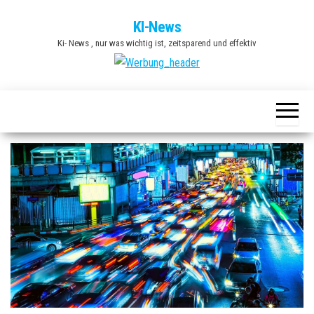
Zum
KI-News
Inhalt
Ki- News , nur was wichtig ist, zeitsparend und effektiv
springen