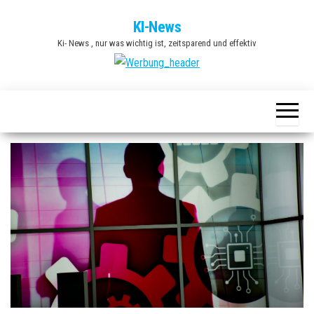
Zum
KI-News
Inhalt
Ki- News , nur was wichtig ist, zeitsparend und effektiv
springen