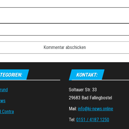
TEGORIEN:
KONTAKT:
grund
Soltauer Str. 33
29683 Bad Fallingbostel
ews
Mail:
info@ki-news.online
d Contra
Tel:
0151 / 4187 1250