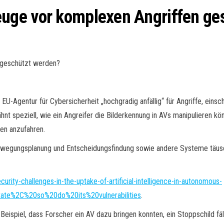
ge vor komplexen Angriffen ge
 geschützt werden?
-Agentur für Cybersicherheit „hochgradig anfällig“ für Angriffe, einsch
 speziell, wie ein Angreifer die Bilderkennung in AVs manipulieren kön
en anzufahren.
ewegungsplanung und Entscheidungsfindung sowie andere Systeme täusc
ity-challenges-in-the-uptake-of-artificial-intelligence-in-autonomous-
ate%2C%20so%20do%20its%20vulnerabilities
.
 Beispiel, dass Forscher ein AV dazu bringen konnten, ein Stoppschild 