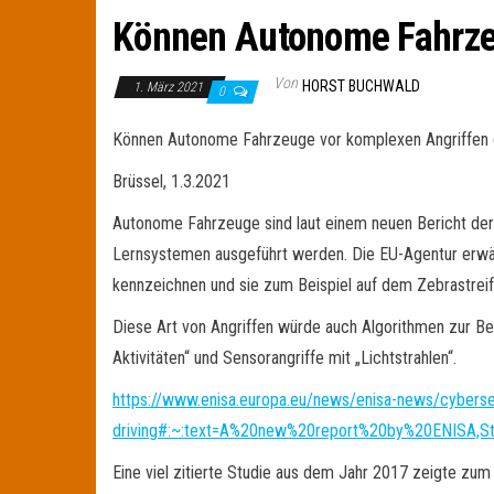
Können Autonome Fahrzeu
Von
HORST BUCHWALD
1. März 2021
0
Können Autonome Fahrzeuge vor komplexen Angriffen
Brüssel, 1.3.2021
Autonome Fahrzeuge sind laut einem neuen Bericht der EU
Lernsystemen ausgeführt werden. Die EU-Agentur erwähnt
kennzeichnen und sie zum Beispiel auf dem Zebrastreif
Diese Art von Angriffen würde auch Algorithmen zur B
Aktivitäten“ und Sensorangriffe mit „Lichtstrahlen“.
https://www.enisa.europa.eu/news/enisa-news/cybersecur
driving#:~:text=A%20new%20report%20by%20ENISA,St
Eine viel zitierte Studie aus dem Jahr 2017 zeigte zum