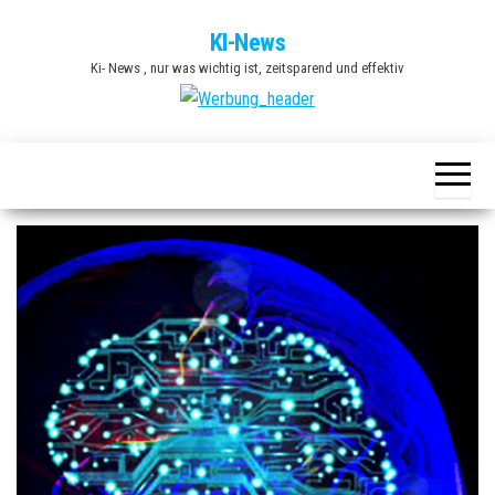
Zum
KI-News
Inhalt
Ki- News , nur was wichtig ist, zeitsparend und effektiv
springen