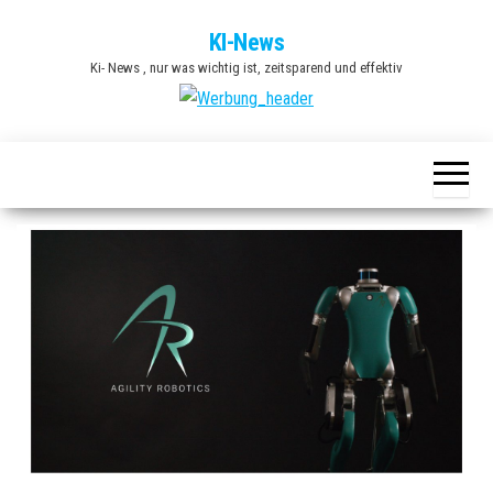
Zum
KI-News
Inhalt
Ki- News , nur was wichtig ist, zeitsparend und effektiv
springen