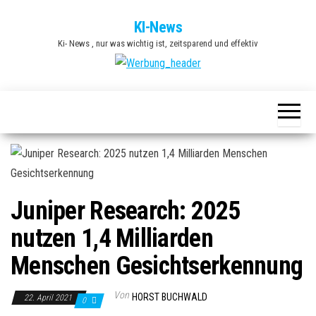
Zum
KI-News
Inhalt
Ki- News , nur was wichtig ist, zeitsparend und effektiv
springen
Juniper Research: 2025
nutzen 1,4 Milliarden
Menschen Gesichtserkennung
Von
HORST BUCHWALD
22. April 2021
0