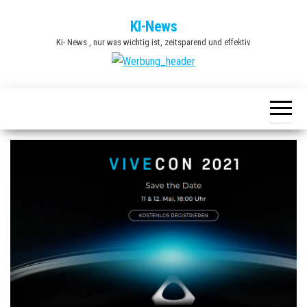
Zum
KI-News
Inhalt
Ki- News , nur was wichtig ist, zeitsparend und effektiv
springen