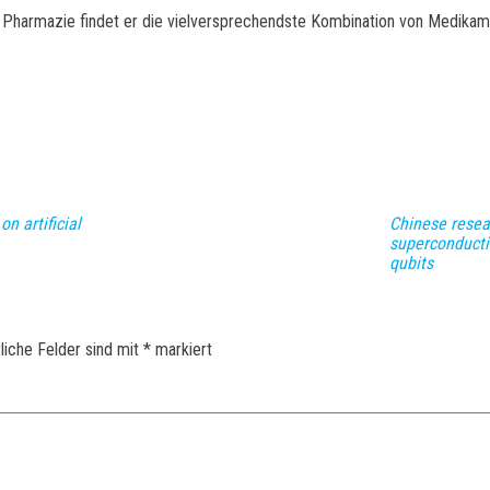
r Pharmazie findet er die vielversprechendste Kombination von Medikam
n artificial
Chinese rese
superconducti
qubits
liche Felder sind mit
*
markiert