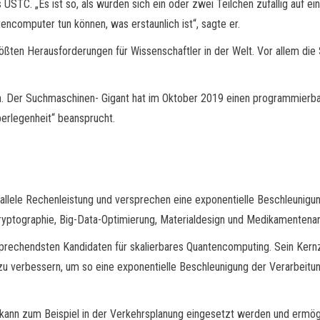
 USTC. „Es ist so, als würden sich ein oder zwei Teilchen zufällig auf 
ncomputer tun können, was erstaunlich ist“, sagte er.
ßten Herausforderungen für Wissenschaftler in der Welt. Vor allem die
n. Der Suchmaschinen- Gigant hat im Oktober 2019 einen programmierb
erlegenheit“ beansprucht.
llele Rechenleistung und versprechen eine exponentielle Beschleunigu
Kryptographie, Big-Data-Optimierung, Materialdesign und Medikamentenan
prechendsten Kandidaten für skalierbares Quantencomputing. Sein Kernzie
s zu verbessern, um so eine exponentielle Beschleunigung der Verarbei
ann zum Beispiel in der Verkehrsplanung eingesetzt werden und ermög