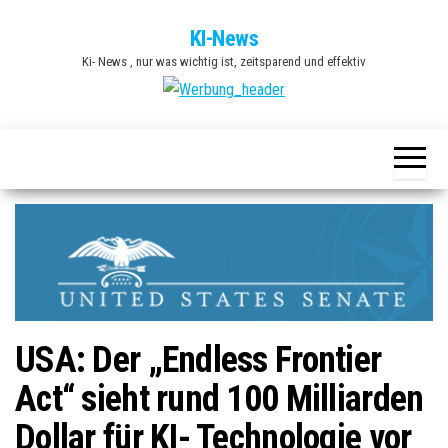
Zum
KI-News
Inhalt
Ki- News , nur was wichtig ist, zeitsparend und effektiv
springen
USA: Der „Endless Frontier
Act“ sieht rund 100 Milliarden
Dollar für KI- Technologie vor