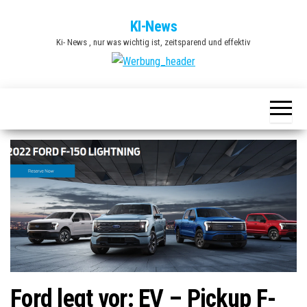
Zum
KI-News
Inhalt
Ki- News , nur was wichtig ist, zeitsparend und effektiv
springen
Ford legt vor: EV – Pickup F-