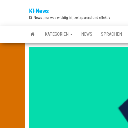
Zum
KI-News
Inhalt
Ki- News , nur was wichtig ist, zeitsparend und effektiv
springen
KATEGORIEN
NEWS
SPRACHEN