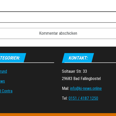
TEGORIEN:
KONTAKT:
grund
Soltauer Str. 33
29683 Bad Fallingbostel
ews
Mail:
info@ki-news.online
d Contra
Tel:
0151 / 4187 1250