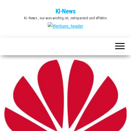
Zum
KI-News
Inhalt
Ki- News , nur was wichtig ist, zeitsparend und effektiv
springen