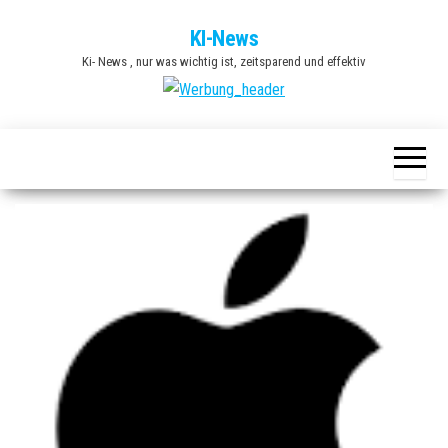
Zum
KI-News
Inhalt
Ki- News , nur was wichtig ist, zeitsparend und effektiv
springen