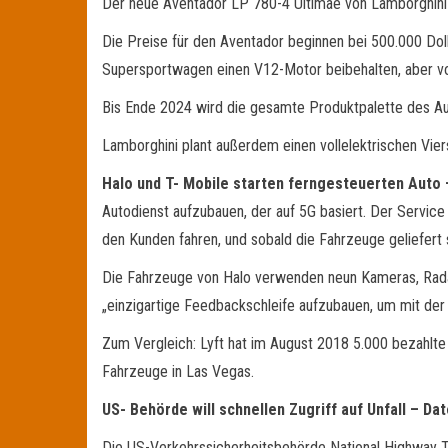
Der neue Aventador LP 780-4 Ultimae von Lamborghini 
Die Preise für den Aventador beginnen bei 500.000 Doll
Supersportwagen einen V12-Motor beibehalten, aber vo
Bis Ende 2024 wird die gesamte Produktpalette des Au
Lamborghini plant außerdem einen vollelektrischen Vier
Halo und T- Mobile starten ferngesteuerten
Auto
Autodienst aufzubauen, der auf 5G basiert. Der Service
den Kunden fahren, und sobald die Fahrzeuge geliefert
Die Fahrzeuge von Halo verwenden neun Kameras, Radar
„einzigartige Feedbackschleife aufzubauen, um mit der 
Zum Vergleich: Lyft hat im August 2018 5.000 bezahlte
Fahrzeuge in Las Vegas.
US- Behörde will schnellen Zugriff auf Unfall – D
Die US-Verkehrssicherheitsbehörde National Highway Tra