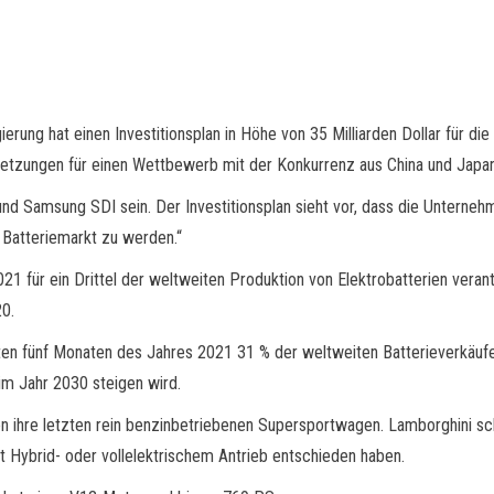
erung hat einen Investitionsplan in Höhe von 35 Milliarden Dollar für d
aussetzungen für einen Wettbewerb mit der Konkurrenz aus China und Japa
nd Samsung SDI sein. Der Investitionsplan sieht vor, dass die Unterneh
m Batteriemarkt zu werden.“
1 für ein Drittel der weltweiten Produktion von Elektrobatterien veran
0.
ten fünf Monaten des Jahres 2021 31 % der weltweiten Batterieverkäufe
 im Jahr 2030 steigen wird.
en ihre letzten rein benzinbetriebenen Supersportwagen. Lamborghini s
it Hybrid- oder vollelektrischem Antrieb entschieden haben.