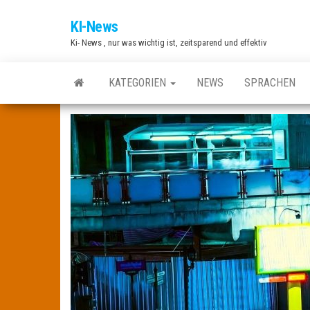
Zum
KI-News
Inhalt
Ki- News , nur was wichtig ist, zeitsparend und effektiv
springen
KATEGORIEN
NEWS
SPRACHEN