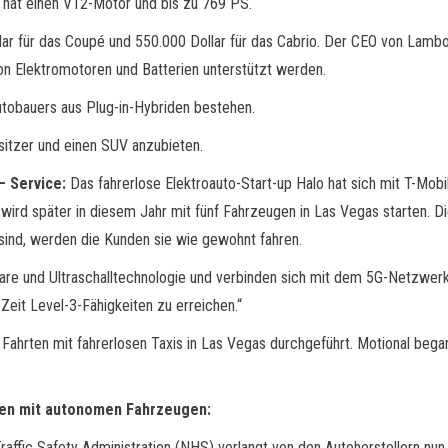
hat einen V12-Motor und bis zu 769 PS.
ar für das Coupé und 550.000 Dollar für das Cabrio. Der CEO von Lambor
n Elektromotoren und Batterien unterstützt werden.
tobauers aus Plug-in-Hybriden bestehen.
sitzer und einen SUV anzubieten.
 –
Service:
Das fahrerlose Elektroauto-Start-up Halo hat sich mit T-Mo
 wird später in diesem Jahr mit fünf Fahrzeugen in Las Vegas starten. 
 sind, werden die Kunden sie wie gewohnt fahren.
e und Ultraschalltechnologie und verbinden sich mit dem 5G-Netzwerk 
Zeit Level-3-Fähigkeiten zu erreichen.“
 Fahrten mit fahrerlosen Taxis in Las Vegas durchgeführt. Motional be
aten mit autonomen Fahrzeugen:
ffic Safety Administration (NHS) verlangt von den Autoherstellern nun,