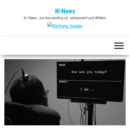
Zum
KI-News
Inhalt
Ki- News , nur was wichtig ist, zeitsparend und effektiv
springen