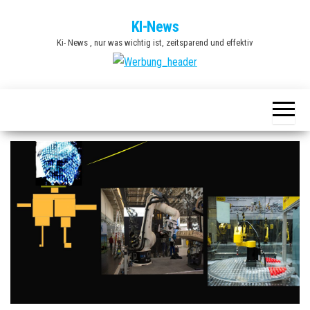
Zum
KI-News
Inhalt
Ki- News , nur was wichtig ist, zeitsparend und effektiv
springen