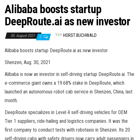
Alibaba boosts startup
DeepRoute.ai as new investor
Von
HORST BUCHWALD
30. August 2021
0
Alibaba boosts startup DeepRoute.ai as new investor
Shenzen, Aug. 30, 2021
Alibaba is now an investor in self-driving startup DeepRoute.ai. The
e-commerce giant owns a 19.68% stake in DeepRoute, which
launched an autonomous robot cab service in Shenzen, China, last
month.
DeepRoute specializes in Level 4 self-driving vehicles for OEM
Tier 1 suppliers, ride-hailing and logistics companies. It was the
first company to conduct tests with robotaxis in Shenzen. Its 20
self-driving cabs with safety drivers now carry adult passengers in