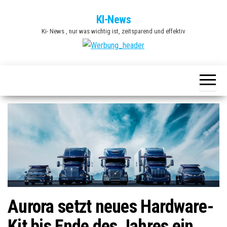
Zum
KI-News
Inhalt
Ki- News , nur was wichtig ist, zeitsparend und effektiv
springen
Aurora setzt neues Hardware-
Kit bis Ende des Jahres ein