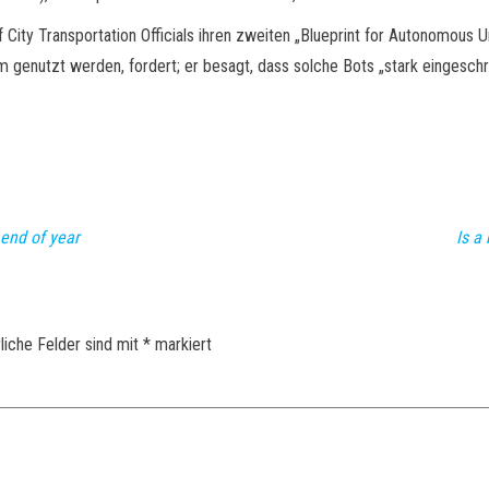
f City Transportation Officials ihren zweiten „Blueprint for Autonomous
 genutzt werden, fordert; er besagt, dass solche Bots „stark eingeschr
end of year
Is a
liche Felder sind mit
*
markiert