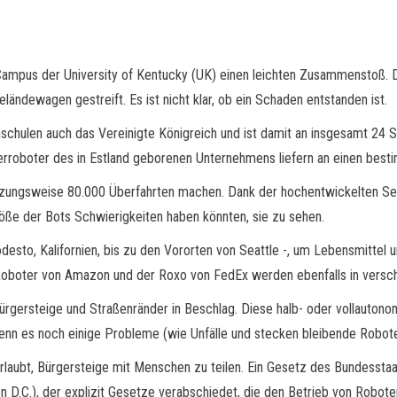
 Campus der University of Kentucky (UK) einen leichten Zusammenstoß.
ändewagen gestreift. Es ist nicht klar, ob ein Schaden entstanden ist.
schulen auch das Vereinigte Königreich und ist damit an insgesamt 24 S
ferroboter des in Estland geborenen Unternehmens liefern an einen best
hätzungsweise 80.000 Überfahrten machen. Dank der hochentwickelten Se
öße der Bots Schwierigkeiten haben könnten, sie zu sehen.
sto, Kalifornien, bis zu den Vororten von Seattle -, um Lebensmittel u
Roboter von Amazon und der Roxo von FedEx werden ebenfalls in versc
rgersteige und Straßenränder in Beschlag. Diese halb- oder vollautono
enn es noch einige Probleme (wie Unfälle und stecken bleibende Robote
 erlaubt, Bürgersteige mit Menschen zu teilen. Ein Gesetz des Bundesst
n D.C.), der explizit Gesetze verabschiedet, die den Betrieb von Robote