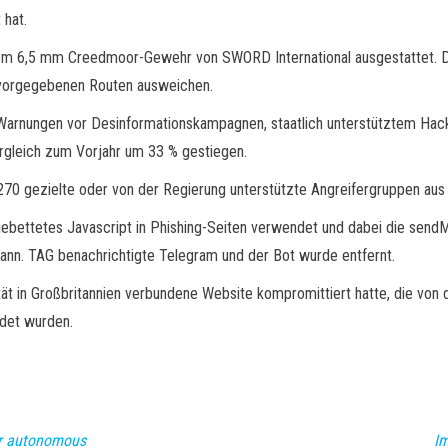
 hat.
em 6,5 mm Creedmoor-Gewehr von SWORD International ausgestattet. Di
 vorgegebenen Routen ausweichen.
Warnungen vor Desinformationskampagnen, staatlich unterstütztem Hacki
rgleich zum Vorjahr um 33 % gestiegen.
 270 gezielte oder von der Regierung unterstützte Angreifergruppen aus
ebettetes Javascript in Phishing-Seiten verwendet und dabei die sendM
kann. TAG benachrichtigte Telegram und der Bot wurde entfernt.
ität in Großbritannien verbundene Website kompromittiert hatte, die von
ndet wurden.
or autonomous
Im