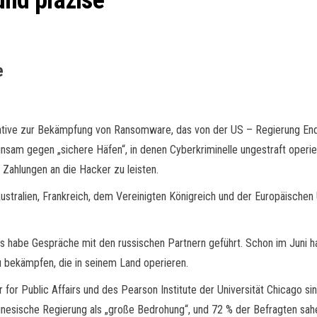
und präzise
e
itiative zur Bekämpfung von Ransomware, das von der US – Regierung E
sam gegen „sichere Häfen“, in denen Cyberkriminelle ungestraft operie
Zahlungen an die Hacker zu leisten.
ustralien, Frankreich, dem Vereinigten Königreich und der Europäischen
 habe Gespräche mit den russischen Partnern geführt. Schon im Juni h
u bekämpfen, die in seinem Land operieren.
or Public Affairs und des Pearson Institute der Universität Chicago si
inesische Regierung als „große Bedrohung“, und 72 % der Befragten sah