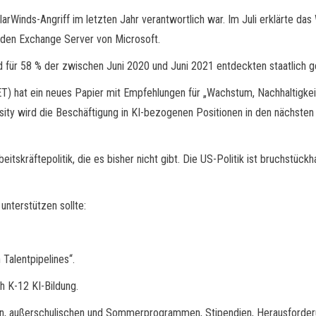
arWinds-Angriff im letzten Jahr verantwortlich war. Im Juli erklärte da
f den Exchange Server von Microsoft.
d für 58 % der zwischen Juni 2020 und Juni 2021 entdeckten staatlich g
) hat ein neues Papier mit Empfehlungen für „Wachstum, Nachhaltigkeit 
ity wird die Beschäftigung in KI-bezogenen Positionen in den nächsten
itskräftepolitik, die es bisher nicht gibt. Die US-Politik ist bruchstückha
 unterstützen sollte:
 Talentpipelines“.
 K-12 KI-Bildung.
nen, außerschulischen und Sommerprogrammen, Stipendien, Herausforder