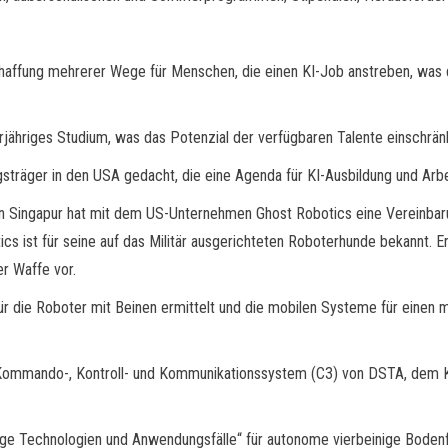
affung mehrerer Wege für Menschen, die einen KI-Job anstreben, was di
erjähriges Studium, was das Potenzial der verfügbaren Talente einschrän
ngsträger in den USA gedacht, die eine Agenda für KI-Ausbildung und Arbe
 Singapur hat mit dem US-Unternehmen Ghost Robotics eine Vereinbarun
cs ist für seine auf das Militär ausgerichteten Roboterhunde bekannt. Er
r Waffe vor.
r die Roboter mit Beinen ermittelt und die mobilen Systeme für einen
ommando-, Kontroll- und Kommunikationssystem (C3) von DSTA, dem Ker
tige Technologien und Anwendungsfälle“ für autonome vierbeinige Boden