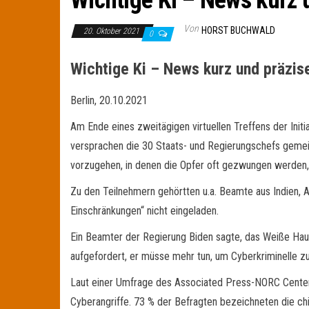
Wichtige Ki – News kurz 
Von
HORST BUCHWALD
20. Oktober 2021
0
Wichtige Ki – News kurz und präzis
Berlin, 20.10.2021
Am Ende eines zweitägigen virtuellen Treffens der In
versprachen die 30 Staats- und Regierungschefs gemein
vorzugehen, in denen die Opfer oft gezwungen werden, 
Zu den Teilnehmern gehörtten u.a. Beamte aus Indien, A
Einschränkungen“ nicht eingeladen.
Ein Beamter der Regierung Biden sagte, das Weiße Haus
aufgefordert, er müsse mehr tun, um Cyberkriminelle z
Laut einer Umfrage des Associated Press-NORC Center f
Cyberangriffe. 73 % der Befragten bezeichneten die ch