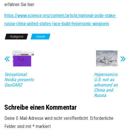
erfahren Sie hier:
https://www.science.org/content/article/national-pride-stake-
russia-china-united-states-race-build-hypersonic-weapons
Kategorie
Header
Sensational:
Hypersonics:
Nvidia presents
U.S. not as
GauGAN2
advanced as
China and
Russia
Schreibe einen Kommentar
Deine E-Mail-Adresse wird nicht veröffentlicht.
Erforderliche
Felder sind mit
*
markiert