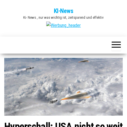
Zum
KI-News
Inhalt
Ki- News , nur was wichtig ist, zeitsparend und effektiv
springen
Hyperschall: USA nicht so weit