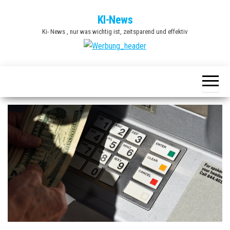
Zum
KI-News
Inhalt
Ki- News , nur was wichtig ist, zeitsparend und effektiv
springen