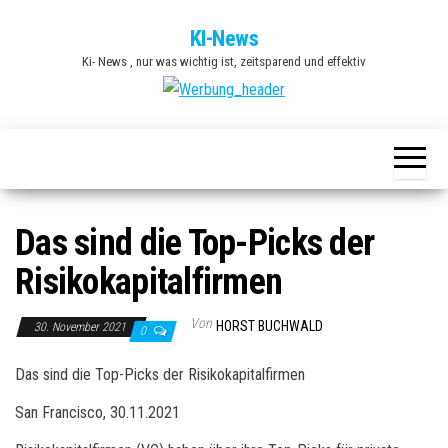
Zum
KI-News
Inhalt
Ki- News , nur was wichtig ist, zeitsparend und effektiv
springen
Das sind die Top-Picks der
Risikokapitalfirmen
Von
HORST BUCHWALD
30. November 2021
0
Das sind die Top-Picks der Risikokapitalfirmen
San Francisco, 30.11.2021