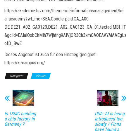
https://akademie.tuv.com/themen/it-informationsmanagement/ki-
ai-academy?wt_mc=SEA.Google-paid.GA_A00-
DE.DE21_A02_GA0123.DE21_A02_GA0123_GA_01.textad.MBI_IT
&gclid=EAIaIQobChMIh7Wjhfng9AIVjOR3Ch3xmQAOEAAYAiAAEgLz
ofD_BwE.
Dieses Angebot ist auch für den Einstieg geeignet:
https://ki-campus.org/
Kategorie
Header
Is TSMC building
USA: AI is being
a chip factory in
introduced too
Germany ?
slowly / Finns
have found a