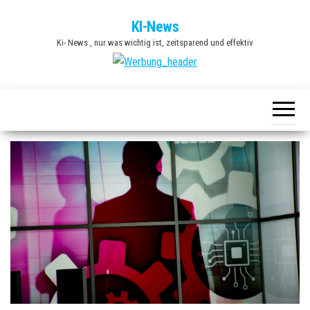
Zum
KI-News
Inhalt
Ki- News , nur was wichtig ist, zeitsparend und effektiv
springen