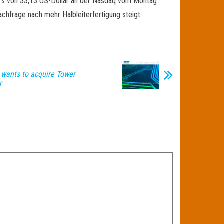
kurs von 33,13 US-Dollar an der Nasdaq vom Montag
Nachfrage nach mehr Halbleiterfertigung steigt.
 wants to acquire Tower
r