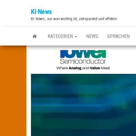
Zum
KI-News
Inhalt
Ki- News , nur was wichtig ist, zeitsparend und effektiv
springen
KATEGORIEN
NEWS
SPRACHEN