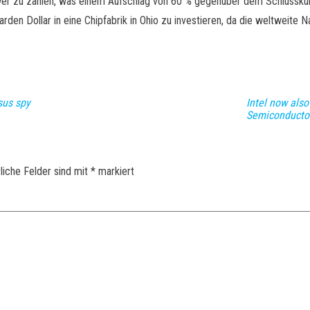
r Tower zu zahlen, was einem Aufschlag von 60 % gegenüber dem Schluss
iarden Dollar in eine Chipfabrik in Ohio zu investieren, da die weltweite 
sus spy
Intel now also
Semiconducto
liche Felder sind mit
*
markiert