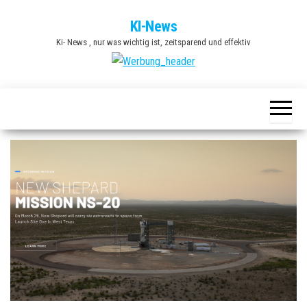
Zum
KI-News
Inhalt
Ki- News , nur was wichtig ist, zeitsparend und effektiv
springen