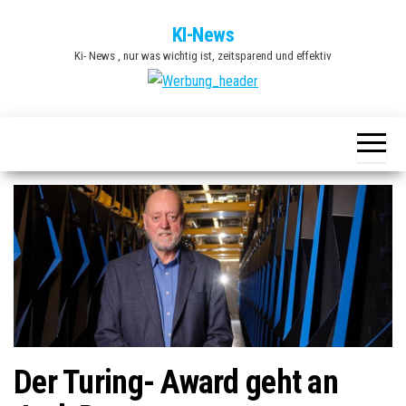
Zum
KI-News
Inhalt
Ki- News , nur was wichtig ist, zeitsparend und effektiv
springen
Der Turing- Award geht an