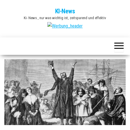
Zum
KI-News
Inhalt
Ki- News , nur was wichtig ist, zeitsparend und effektiv
springen