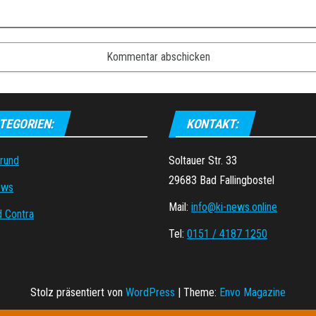
TEGORIEN:
KONTAKT:
grund
Soltauer Str. 33
29683 Bad Fallingbostel
ews
Mail:
info@ki-news.online
d Contra
Tel:
0151 / 4187 1250
Stolz präsentiert von
WordPress
|
Theme:
Envo Magazine