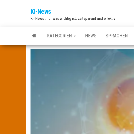
Zum
KI-News
Inhalt
Ki- News , nur was wichtig ist, zeitsparend und effektiv
springen
KATEGORIEN
NEWS
SPRACHEN