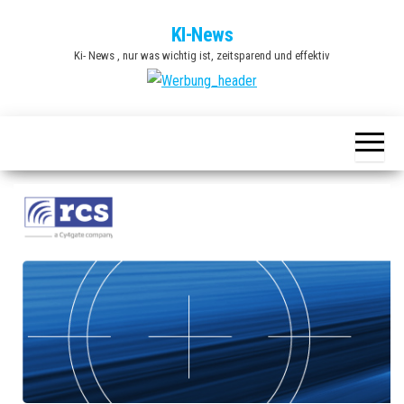
Zum
KI-News
Inhalt
Ki- News , nur was wichtig ist, zeitsparend und effektiv
springen