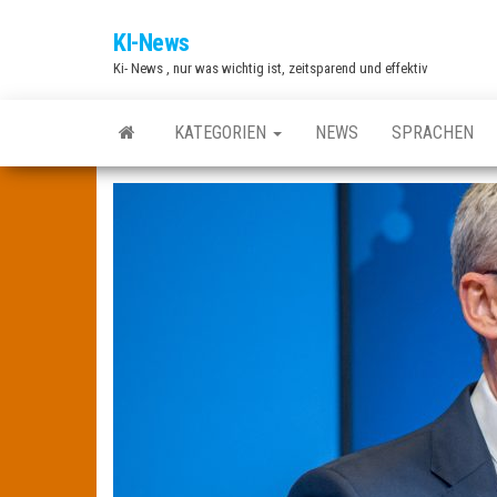
Zum
KI-News
Inhalt
Ki- News , nur was wichtig ist, zeitsparend und effektiv
springen
KATEGORIEN
NEWS
SPRACHEN